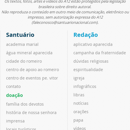
Os textos, fotos, artes e vídeos do A12 estão protegidos pela legislação
brasileira sobre direito autoral.
Não reproduza o conteúdo em outro meio de comunicação, eletrônico ou
impresso, sem autorização expressa do A12
(faleconosco@santuarionacional.com).
Santuário
Redação
academia marial
aplicativo aparecida
água mineral aparecida
campanha da fraternidade
cidade do romeiro
dúvidas religiosas
centro de apoio ao romeiro
espiritualidade
centro de eventos pe. vitor
igreja
contato
infográficos
doação
libras
notícias
família dos devotos
orações
história de nossa senhora
papa
imprensa
vídeos
locais turísticos