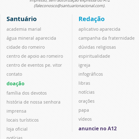
(faleconosco@santuarionacional.com).
Santuário
Redação
academia marial
aplicativo aparecida
água mineral aparecida
campanha da fraternidade
cidade do romeiro
dúvidas religiosas
centro de apoio ao romeiro
espiritualidade
centro de eventos pe. vitor
igreja
contato
infográficos
doação
libras
notícias
família dos devotos
orações
história de nossa senhora
papa
imprensa
vídeos
locais turísticos
anuncie no A12
loja oficial
notícias