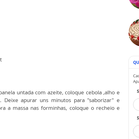
t
QU
Cad
Ap
anela untada com azeite, coloque cebola ,alho e
. Deixe apurar uns minutos para "saborizar" e
Abra a massa nas forminhas, coloque o recheio e
S