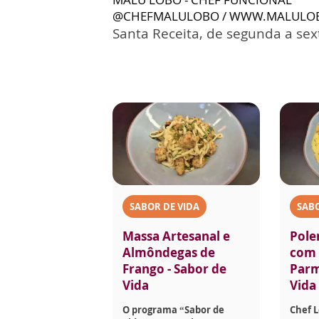
@CHEFMALULOBO / WWW.MALULO
Santa Receita, de segunda a sext
SABOR DE VIDA
SABO
Massa Artesanal e
Pole
Almôndegas de
com 
Frango - Sabor de
Parm
Vida
Vida
O programa “Sabor de
Chef 