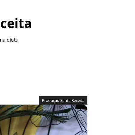
ceita
na dieta
Produção Santa Receita