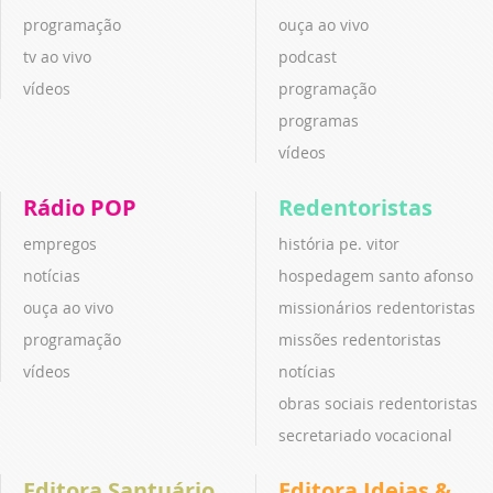
programação
ouça ao vivo
tv ao vivo
podcast
vídeos
programação
programas
vídeos
Rádio POP
Redentoristas
empregos
história pe. vitor
notícias
hospedagem santo afonso
ouça ao vivo
missionários redentoristas
programação
missões redentoristas
vídeos
notícias
obras sociais redentoristas
secretariado vocacional
Editora Santuário
Editora Ideias &