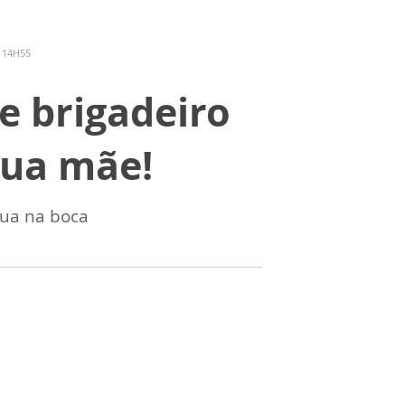
 14H55
e brigadeiro
sua mãe!
gua na boca