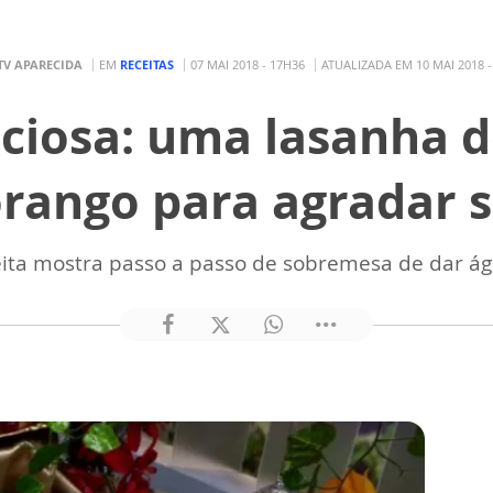
TV APARECIDA
EM
RECEITAS
07 MAI 2018 - 17H36
ATUALIZADA EM 10 MAI 2018 -
iciosa: uma lasanha d
ango para agradar 
ita mostra passo a passo de sobremesa de dar á