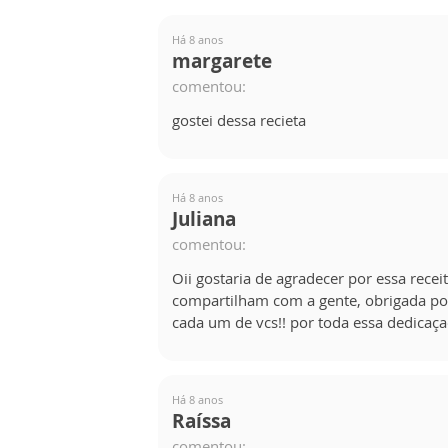
Há 8 anos
margarete
comentou:
gostei dessa recieta
Há 8 anos
Juliana
comentou:
Oii gostaria de agradecer por essa receit
compartilham com a gente, obrigada po
cada um de vcs!! por toda essa dedicaça
Há 8 anos
Raíssa
comentou: