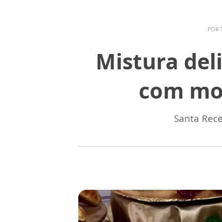
POR
Mistura del
com mor
Santa Rece