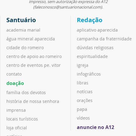
impresso, sem autorização expressa do A12
(faleconosco@santuarionacional.com).
Santuário
Redação
academia marial
aplicativo aparecida
água mineral aparecida
campanha da fraternidade
cidade do romeiro
dúvidas religiosas
centro de apoio ao romeiro
espiritualidade
centro de eventos pe. vitor
igreja
contato
infográficos
doação
libras
notícias
família dos devotos
orações
história de nossa senhora
papa
imprensa
vídeos
locais turísticos
anuncie no A12
loja oficial