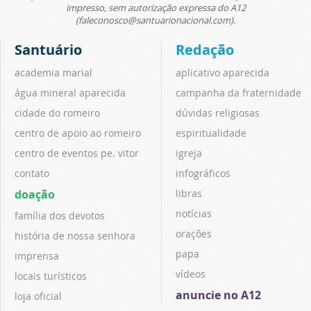
impresso, sem autorização expressa do A12
(faleconosco@santuarionacional.com).
Santuário
Redação
academia marial
aplicativo aparecida
água mineral aparecida
campanha da fraternidade
cidade do romeiro
dúvidas religiosas
centro de apoio ao romeiro
espiritualidade
centro de eventos pe. vitor
igreja
contato
infográficos
doação
libras
notícias
família dos devotos
orações
história de nossa senhora
papa
imprensa
vídeos
locais turísticos
anuncie no A12
loja oficial