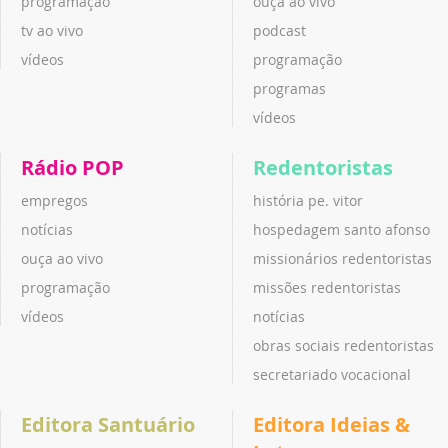
programação
ouça ao vivo
tv ao vivo
podcast
vídeos
programação
programas
vídeos
Rádio POP
Redentoristas
empregos
história pe. vitor
notícias
hospedagem santo afonso
ouça ao vivo
missionários redentoristas
programação
missões redentoristas
vídeos
notícias
obras sociais redentoristas
secretariado vocacional
Editora Santuário
Editora Ideias &