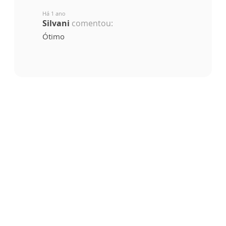
Há 1 ano
Silvani
comentou:
Ótimo