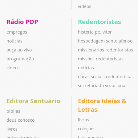
vídeos
Rádio POP
Redentoristas
empregos
história pe. vitor
notícias
hospedagem santo afonso
ouça ao vivo
missionários redentoristas
programação
missões redentoristas
vídeos
notícias
obras sociais redentoristas
secretariado vocacional
Editora Santuário
Editora Ideias &
Letras
bíblias
livros
deus conosco
coleções
livros
lançamentos
outros produtos