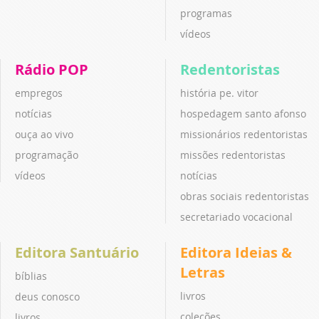
programas
vídeos
Rádio POP
Redentoristas
empregos
história pe. vitor
notícias
hospedagem santo afonso
ouça ao vivo
missionários redentoristas
programação
missões redentoristas
vídeos
notícias
obras sociais redentoristas
secretariado vocacional
Editora Santuário
Editora Ideias &
Letras
bíblias
livros
deus conosco
coleções
livros