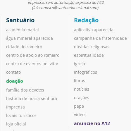
impresso, sem autorização expressa do A12
(faleconosco@santuarionacional.com).
Santuário
Redação
academia marial
aplicativo aparecida
água mineral aparecida
campanha da fraternidade
cidade do romeiro
dúvidas religiosas
centro de apoio ao romeiro
espiritualidade
centro de eventos pe. vitor
igreja
contato
infográficos
doação
libras
notícias
família dos devotos
orações
história de nossa senhora
papa
imprensa
vídeos
locais turísticos
anuncie no A12
loja oficial