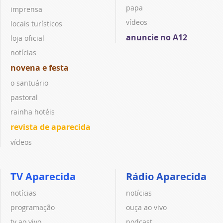
papa
imprensa
vídeos
locais turísticos
anuncie no A12
loja oficial
notícias
novena e festa
o santuário
pastoral
rainha hotéis
revista de aparecida
vídeos
TV Aparecida
Rádio Aparecida
notícias
notícias
programação
ouça ao vivo
tv ao vivo
podcast