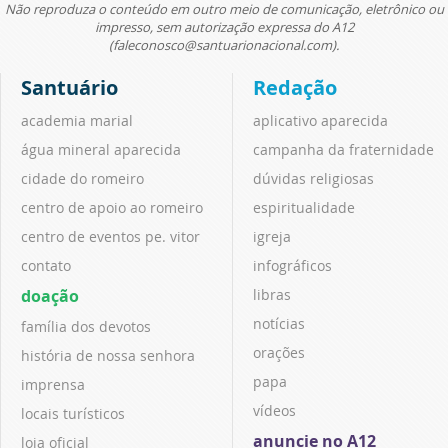
Não reproduza o conteúdo em outro meio de comunicação, eletrônico ou
impresso, sem autorização expressa do A12
(faleconosco@santuarionacional.com).
Santuário
Redação
academia marial
aplicativo aparecida
água mineral aparecida
campanha da fraternidade
cidade do romeiro
dúvidas religiosas
centro de apoio ao romeiro
espiritualidade
centro de eventos pe. vitor
igreja
contato
infográficos
doação
libras
notícias
família dos devotos
orações
história de nossa senhora
papa
imprensa
vídeos
locais turísticos
anuncie no A12
loja oficial