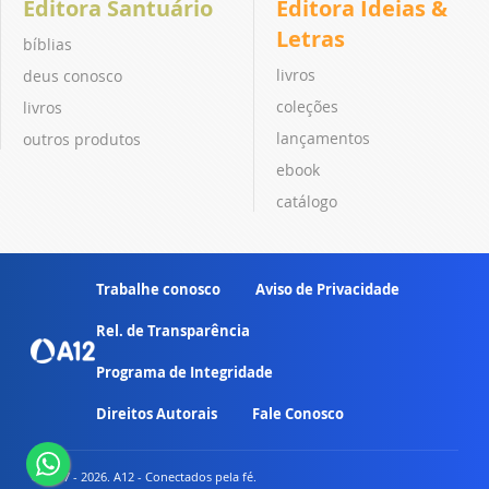
Editora Santuário
Editora Ideias &
Letras
bíblias
livros
deus conosco
coleções
livros
lançamentos
outros produtos
ebook
catálogo
Trabalhe conosco
Aviso de Privacidade
Rel. de Transparência
Programa de Integridade
Direitos Autorais
Fale Conosco
© 2007 - 2026. A12 - Conectados pela fé.