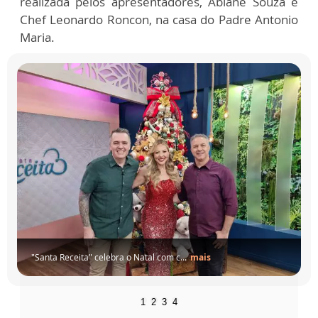
realizada pelos apresentadores, Abiane Souza e
Chef Leonardo Roncon, na casa do Padre Antonio
Maria.
com c...
mais
1
2
3
4