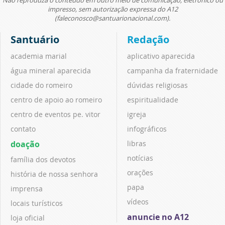
impresso, sem autorização expressa do A12
(faleconosco@santuarionacional.com).
Santuário
Redação
academia marial
aplicativo aparecida
água mineral aparecida
campanha da fraternidade
cidade do romeiro
dúvidas religiosas
centro de apoio ao romeiro
espiritualidade
centro de eventos pe. vitor
igreja
contato
infográficos
doação
libras
notícias
família dos devotos
orações
história de nossa senhora
papa
imprensa
vídeos
locais turísticos
anuncie no A12
loja oficial