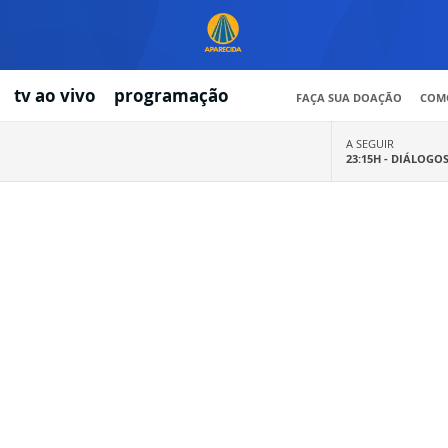
tv ao vivo
programação
FAÇA SUA DOAÇÃO
COMO
A SEGUIR
23:15H -
DIÁLOGO