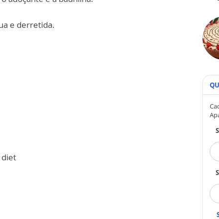
ua e derretida.
QU
Cad
Ap
 diet
S