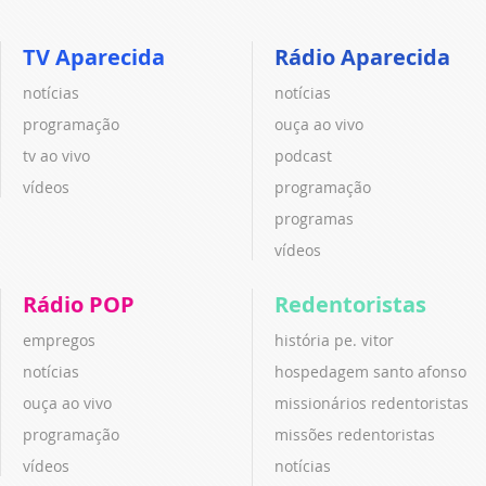
TV Aparecida
Rádio Aparecida
notícias
notícias
programação
ouça ao vivo
tv ao vivo
podcast
vídeos
programação
programas
vídeos
Rádio POP
Redentoristas
empregos
história pe. vitor
notícias
hospedagem santo afonso
ouça ao vivo
missionários redentoristas
programação
missões redentoristas
vídeos
notícias