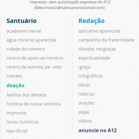
impresso, sem autorização expressa do A12
(faleconosco@santuarionacional.com).
Santuário
Redação
academia marial
aplicativo aparecida
água mineral aparecida
campanha da fraternidade
cidade do romeiro
dúvidas religiosas
centro de apoio ao romeiro
espiritualidade
centro de eventos pe. vitor
igreja
contato
infográficos
doação
libras
notícias
família dos devotos
orações
história de nossa senhora
papa
imprensa
vídeos
locais turísticos
anuncie no A12
loja oficial