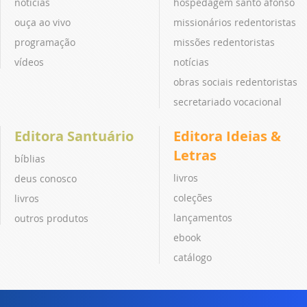
notícias
hospedagem santo afonso
ouça ao vivo
missionários redentoristas
programação
missões redentoristas
vídeos
notícias
obras sociais redentoristas
secretariado vocacional
Editora Santuário
Editora Ideias &
Letras
bíblias
livros
deus conosco
coleções
livros
lançamentos
outros produtos
ebook
catálogo