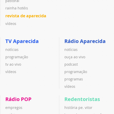
pastoral
rainha hotéis
revista de aparecida
vídeos
TV Aparecida
Rádio Aparecida
notícias
notícias
programação
ouça ao vivo
tv ao vivo
podcast
vídeos
programação
programas
vídeos
Rádio POP
Redentoristas
empregos
história pe. vitor