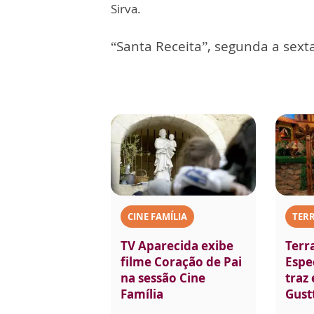
Sirva.
“Santa Receita”, segunda a sexta
CINE FAMÍLIA
TERR
TV Aparecida exibe
Terr
filme Coração de Pai
Espec
na sessão Cine
traz
Família
Gust