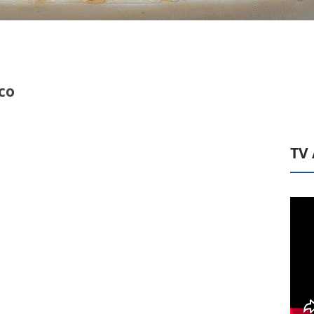
co
TV