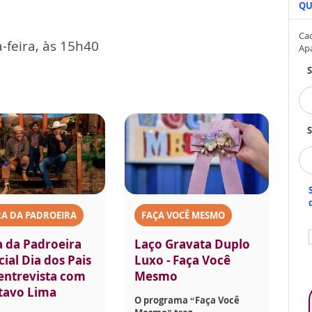
QU
Cad
-feira, às 15h40
Ap
S
A DA PADROEIRA
FAÇA VOCÊ MESMO
a da Padroeira
Laço Gravata Duplo
ial Dia dos Pais
Luxo - Faça Você
 entrevista com
Mesmo
tavo Lima
O programa “Faça Você