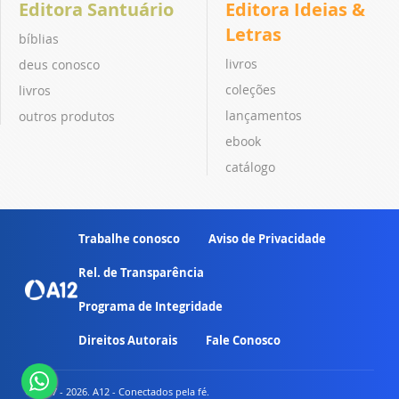
Editora Santuário
Editora Ideias &
Letras
bíblias
livros
deus conosco
coleções
livros
lançamentos
outros produtos
ebook
catálogo
Trabalhe conosco
Aviso de Privacidade
Rel. de Transparência
Programa de Integridade
Direitos Autorais
Fale Conosco
© 2007 - 2026. A12 - Conectados pela fé.