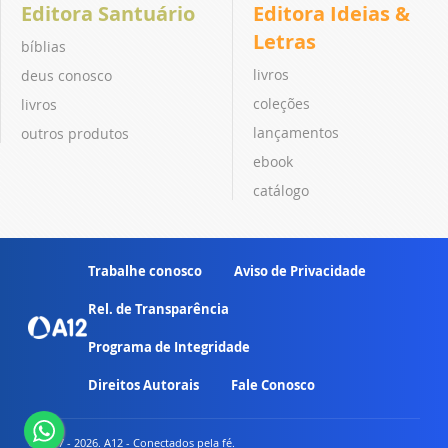
Editora Santuário
Editora Ideias &
Letras
bíblias
livros
deus conosco
coleções
livros
lançamentos
outros produtos
ebook
catálogo
Trabalhe conosco
Aviso de Privacidade
Rel. de Transparência
Programa de Integridade
Direitos Autorais
Fale Conosco
© 2007 - 2026. A12 - Conectados pela fé.