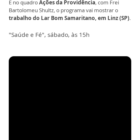
E no quadro
Ações da Providência
, com Frei
Bartolomeu Shultz, o programa vai mostrar o
trabalho do Lar Bom Samaritano, em Linz (SP)
.
"Saúde e Fé", sábado, às 15h