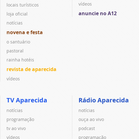
vídeos
locais turísticos
anuncie no A12
loja oficial
notícias
novena e festa
o santuário
pastoral
rainha hotéis
revista de aparecida
vídeos
TV Aparecida
Rádio Aparecida
notícias
notícias
programação
ouça ao vivo
tv ao vivo
podcast
vídeos
programação