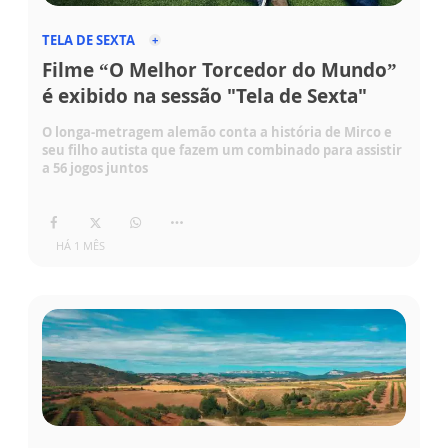
TELA DE SEXTA
Filme “O Melhor Torcedor do Mundo”
é exibido na sessão "Tela de Sexta"
O longa-metragem alemão conta a história de Mirco e
seu filho autista que fazem um combinado para assistir
a 56 jogos juntos
HÁ 1 MÊS