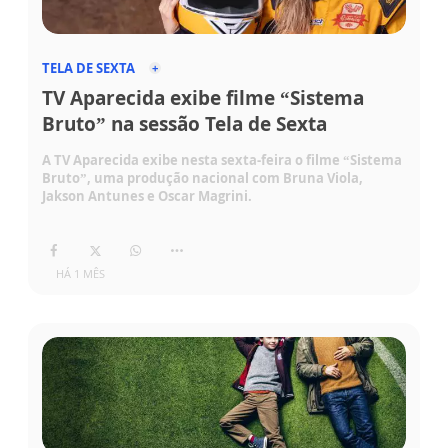
TELA DE SEXTA
TV Aparecida exibe filme “Sistema
Bruto” na sessão Tela de Sexta
A TV Aparecida exibe nesta sexta-feira o filme “Sistema
Bruto”, uma produção nacional com Bruna Viola,
Jakson Antunes e Oscar Magrini.
HÁ 1 MÊS