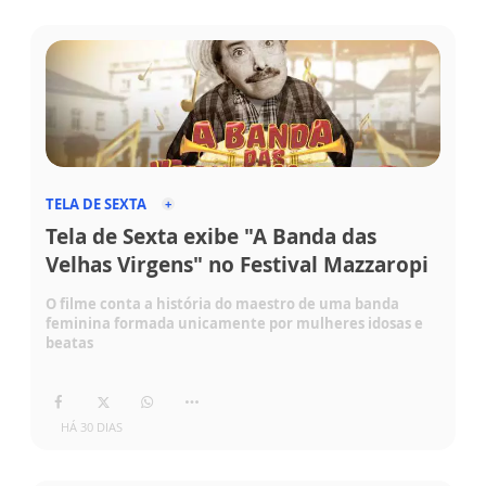
TELA DE SEXTA
Tela de Sexta exibe "A Banda das
Velhas Virgens" no Festival Mazzaropi
O filme conta a história do maestro de uma banda
feminina formada unicamente por mulheres idosas e
beatas
HÁ 30 DIAS