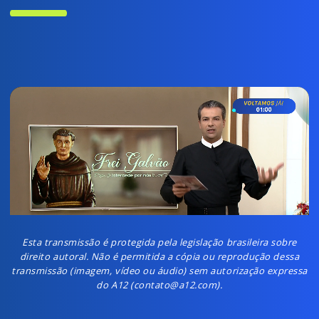
Esta transmissão é protegida pela legislação brasileira sobre
direito autoral. Não é permitida a cópia ou reprodução dessa
transmissão (imagem, vídeo ou áudio) sem autorização expressa
do A12 (contato@a12.com).