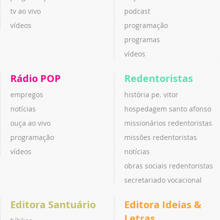
tv ao vivo
podcast
vídeos
programação
programas
vídeos
Rádio POP
Redentoristas
empregos
história pe. vitor
notícias
hospedagem santo afonso
ouça ao vivo
missionários redentoristas
programação
missões redentoristas
vídeos
notícias
obras sociais redentoristas
secretariado vocacional
Editora Santuário
Editora Ideias &
Letras