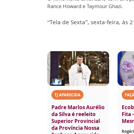
Rance Howard e Taymour Ghazi.
“Tela de Sexta”, sexta-feira, às 
TJ APARECIDA
FAÇ
Padre Marlos Aurélio
Ecob
da Silva é reeleito
Fita 
Superior Provincial
Mes
da Província Nossa
Rogéri