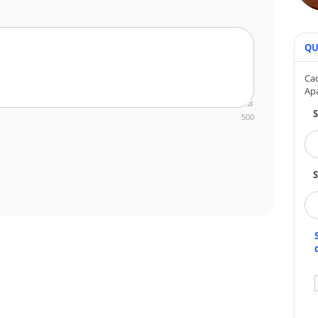
QU
Cad
Ap
500
S