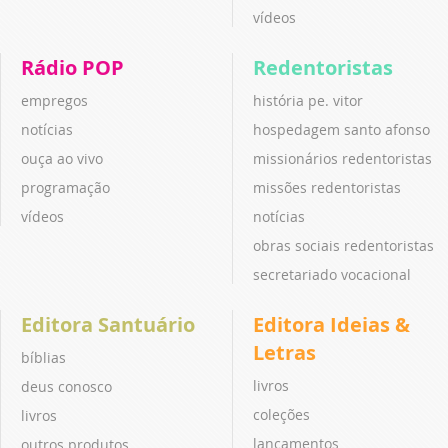
vídeos
Rádio POP
Redentoristas
empregos
história pe. vitor
notícias
hospedagem santo afonso
ouça ao vivo
missionários redentoristas
programação
missões redentoristas
vídeos
notícias
obras sociais redentoristas
secretariado vocacional
Editora Santuário
Editora Ideias &
Letras
bíblias
livros
deus conosco
coleções
livros
lançamentos
outros produtos