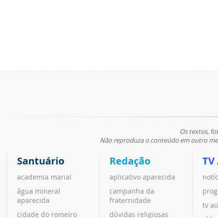
Os textos, fo
Não reproduza o conteúdo em outro meio
Santuário
Redação
TV
academia marial
aplicativo aparecida
notí
água mineral
campanha da
prog
aparecida
fraternidade
tv ao
cidade do romeiro
dúvidas religiosas