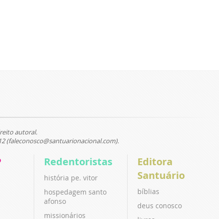
reito autoral.
12 (faleconosco@santuarionacional.com).
P
Redentoristas
Editora
Santuário
história pe. vitor
bíblias
hospedagem santo
afonso
deus conosco
missionários