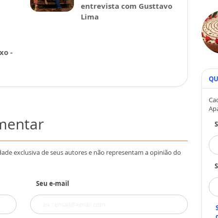
entrevista com Gusttavo
Lima
xo -
QU
Cad
Ap
omentar
dade exclusiva de seus autores e não representam a opinião do
S
Seu e-mail