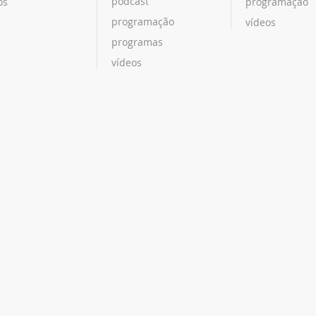
podcast
os
programação
programação
vídeos
programas
vídeos