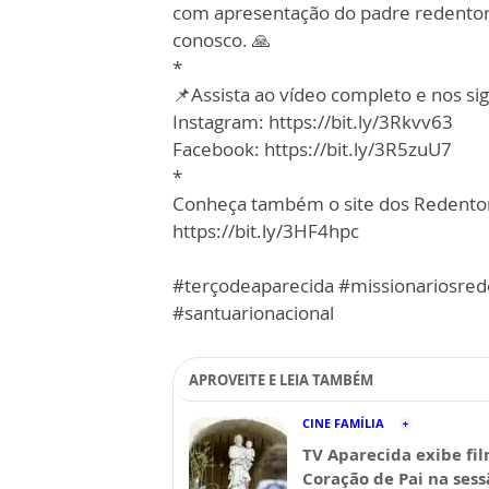
com apresentação do padre redentori
conosco. 🙏
*
📌Assista ao vídeo completo e nos sig
Instagram: https://bit.ly/3Rkvv63
Facebook: https://bit.ly/3R5zuU7
*
Conheça também o site dos Redentor
https://bit.ly/3HF4hpc
#terçodeaparecida #missionariosrede
#santuarionacional
APROVEITE E LEIA TAMBÉM
CINE FAMÍLIA
TV Aparecida exibe fi
Coração de Pai na sess