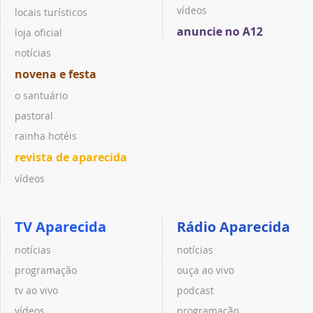
vídeos
locais turísticos
anuncie no A12
loja oficial
notícias
novena e festa
o santuário
pastoral
rainha hotéis
revista de aparecida
vídeos
TV Aparecida
Rádio Aparecida
notícias
notícias
programação
ouça ao vivo
tv ao vivo
podcast
vídeos
programação