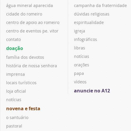
água mineral aparecida
campanha da fraternidade
cidade do romeiro
dúvidas religiosas
centro de apoio ao romeiro
espiritualidade
centro de eventos pe. vitor
igreja
contato
infográficos
doação
libras
notícias
família dos devotos
orações
história de nossa senhora
papa
imprensa
vídeos
locais turísticos
anuncie no A12
loja oficial
notícias
novena e festa
o santuário
pastoral