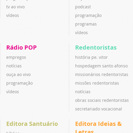
tv ao vivo
podcast
vídeos
programação
programas
vídeos
Rádio POP
Redentoristas
empregos
história pe. vitor
notícias
hospedagem santo afonso
ouça ao vivo
missionários redentoristas
programação
missões redentoristas
vídeos
notícias
obras sociais redentoristas
secretariado vocacional
Editora Santuário
Editora Ideias &
Letras