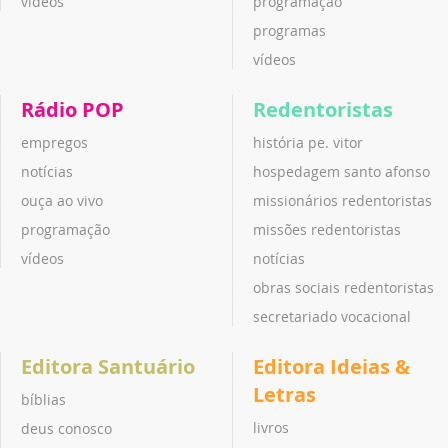
vídeos
programação
programas
vídeos
Rádio POP
Redentoristas
empregos
história pe. vitor
notícias
hospedagem santo afonso
ouça ao vivo
missionários redentoristas
programação
missões redentoristas
vídeos
notícias
obras sociais redentoristas
secretariado vocacional
Editora Santuário
Editora Ideias &
Letras
bíblias
livros
deus conosco