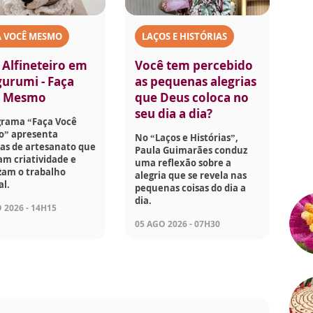
A VOCÊ MESMO
LAÇOS E HISTÓRIAS
 Alfineteiro em
Você tem percebido
urumi - Faça
as pequenas alegrias
ê Mesmo
que Deus coloca no
seu dia a dia?
grama “Faça Você
” apresenta
No “Laços e Histórias”,
as de artesanato que
Paula Guimarães conduz
am criatividade e
uma reflexão sobre a
zam o trabalho
alegria que se revela nas
l.
pequenas coisas do dia a
dia.
 2026 - 14H15
05 AGO 2026 - 07H30