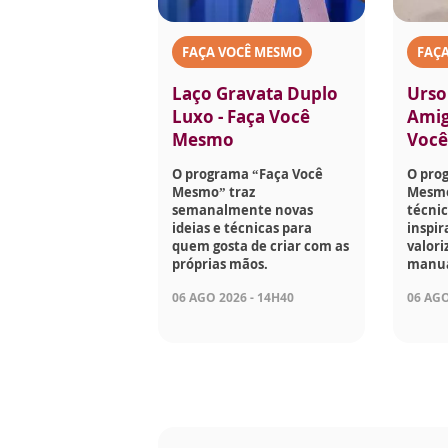
FAÇA VOCÊ MESMO
FAÇ
Laço Gravata Duplo
Urso
Luxo - Faça Você
Amig
Mesmo
Voc
O programa “Faça Você
O pro
Mesmo” traz
Mesmo
semanalmente novas
técnic
ideias e técnicas para
inspir
quem gosta de criar com as
valori
próprias mãos.
manua
06 AGO 2026 - 14H40
06 AGO