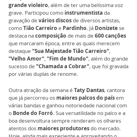
grande violeiro
, além de ter uma belíssima voz
grave. Participou como
instrumentista
da
gravação de
vários discos
de diversos artistas,
como
Tião Carreiro
e
Pardinho
. Já
Donizete
se
destaca na
composição
de mais de
600 canções
que marcaram época, entre as quais merecem
destaque
"Sua Majestade Tião Carreiro"
,
"Velho Amor"
,
"Fim de Mundo"
, além do grande
sucesso de
"Chamada a Cobrar"
, que foi gravada
por várias duplas de renome.
Outra atração da semana é
Taty Dantas
, cantora
que já percorreu os
maiores palcos do país
em
várias bandas e ganhou notoriedade nacional com
o
Bonde do Forró
. Sua versatilidade no palco e a
boa desenvoltura sempre renderam os olhares
atentos dos
maiores produtores
do mercado.
Hoje, ainda mais experiente e aproveitando o