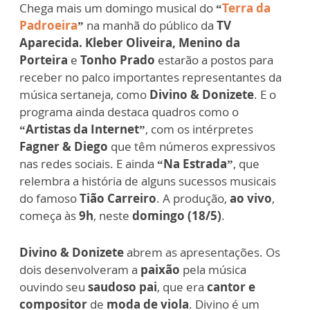
Chega mais um domingo musical do
“
Terra da
Padroeira
”
na manhã do público da
TV
Aparecida.
Kleber Oliveira, Menino da
Porteira
e
Tonho Prado
estarão a postos para
receber no palco importantes representantes da
música sertaneja, como
Divino & Donizete
. E o
programa ainda destaca quadros como o
“Artistas da Internet”
, com os intérpretes
Fagner & Diego
que têm números expressivos
nas redes sociais. E ainda
“Na Estrada”
, que
relembra a história de alguns sucessos musicais
do famoso
Tião Carreiro
. A produção,
ao vivo
,
começa às
9h
, neste
domingo (18/5)
.
Divino & Donizete
abrem as apresentações. Os
dois desenvolveram a
paixão
pela música
ouvindo seu
saudoso pai
, que era
cantor e
compositor
de
moda de viola
. Divino é um