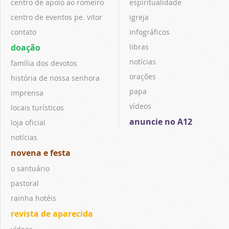
centro de apoio ao romeiro
espiritualidade
centro de eventos pe. vitor
igreja
contato
infográficos
doação
libras
notícias
família dos devotos
orações
história de nossa senhora
papa
imprensa
vídeos
locais turísticos
anuncie no A12
loja oficial
notícias
novena e festa
o santuário
pastoral
rainha hotéis
revista de aparecida