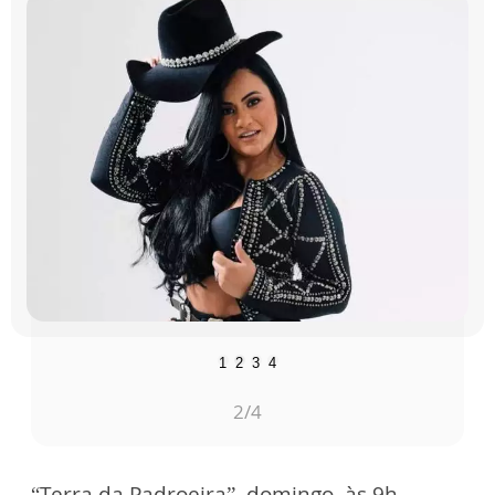
1
2
3
4
2
/4
“Terra da Padroeira”, domingo, às 9h