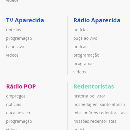
vídeos
TV Aparecida
Rádio Aparecida
notícias
notícias
programação
ouça ao vivo
tv ao vivo
podcast
vídeos
programação
programas
vídeos
Rádio POP
Redentoristas
empregos
história pe. vitor
notícias
hospedagem santo afonso
ouça ao vivo
missionários redentoristas
programação
missões redentoristas
vídeos
notícias