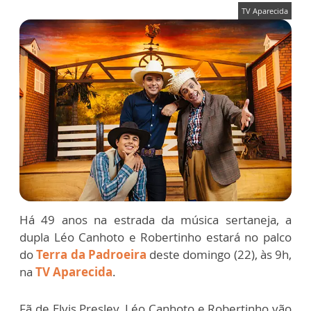
TV Aparecida
Há 49 anos na estrada da música sertaneja, a
dupla Léo Canhoto e Robertinho estará no palco
do
Terra da Padroeira
deste domingo (22), às 9h,
na
TV Aparecida
.
Fã de Elvis Presley, Léo Canhoto e Robertinho vão