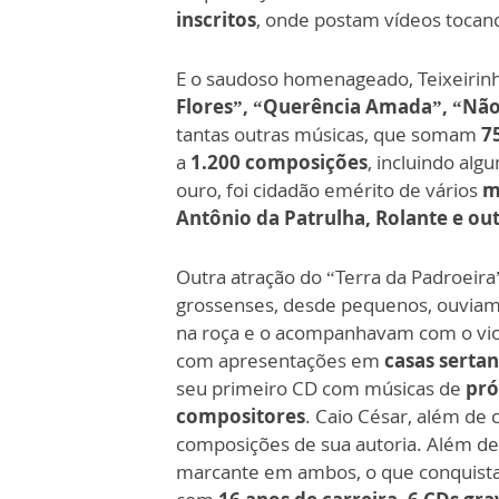
inscritos
, onde postam vídeos tocan
E o saudoso homenageado, Teixeirin
Flores”, “Querência Amada”, “Não
tantas outras músicas, que somam
7
a
1.200 composições
, incluindo alg
ouro, foi cidadão emérito de vários
m
Antônio da Patrulha, Rolante e ou
Outra atração do “Terra da Padroeira
grossenses, desde pequenos, ouviam 
na roça e o acompanhavam com o violã
com apresentações em
casas sertan
seu primeiro CD com músicas de
pró
compositores
. Caio César, além de
composições de sua autoria. Além de
marcante em ambos, o que conquist