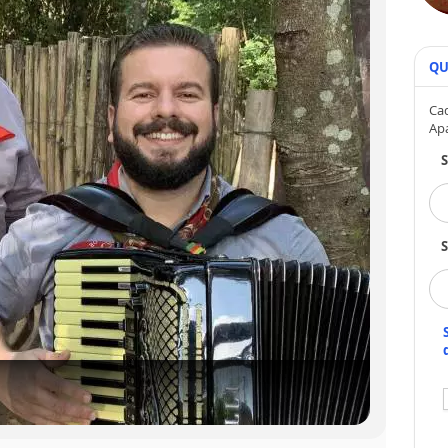
QU
Cad
Ap
S