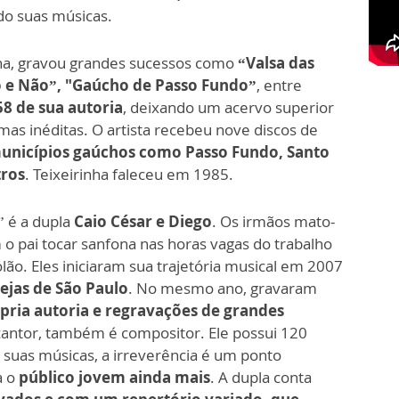
do suas músicas.
ha, gravou grandes sucessos como
“Valsa das
 e Não”, "Gaúcho de Passo Fundo”
, entre
58 de sua autoria
, deixando um acervo superior
umas inéditas. O artista recebeu nove discos de
unicípios gaúchos como Passo Fundo, Santo
tros
. Teixeirinha faleceu em 1985.
” é a dupla
Caio César e Diego
. Os irmãos mato-
o pai tocar sanfona nas horas vagas do trabalho
o. Eles iniciaram sua trajetória musical em 2007
ejas de São Paulo
. No mesmo ano, gravaram
pria autoria e regravações de grandes
 cantor, também é compositor. Ele possui 120
 suas músicas, a irreverência é um ponto
a o
público jovem ainda mais
. A dupla conta