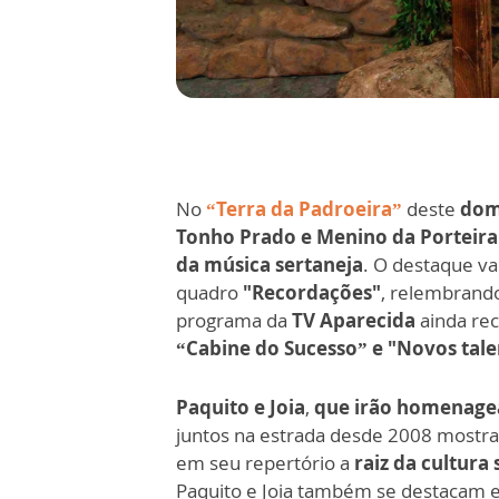
No
“Terra da Padroeira”
deste
domi
Tonho Prado e Menino da Porteira
da música sertaneja
. O destaque va
quadro
"Recordações"
, relembrando
programa da
TV Aparecida
ainda rec
“Cabine do Sucesso” e "Novos tale
Paquito e Joia
,
que irão homenagea
juntos na estrada desde 2008 mostr
em seu repertório a
raiz da cultura
Paquito e Joia também se destacam 