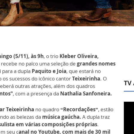
ngo (5/11), às 9h
, o trio
Kleber Oliveira,
recebe no palco uma seleção de
grandes nomes
i para a dupla
Paquito e Joia
, que estará no
 os sucessos do icônico cantor
Teixeirinha
. O
TV
eberá outras atrações, além dos quadros
ntos"
, com a presença da
Nathalia Sanfoneira.
r Teixeirinha
no quadro
“Recordações”
, estão
ando as belezas da
música gaúcha.
A dupla traz
 sulista em várias composições próprias
.
em seu c
anal no Youtube, com mais de 30 mil