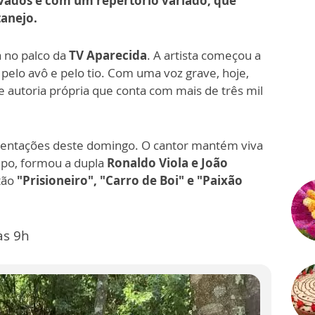
avados e com um repertório variado, que
tanejo.
no palco da
TV Aparecida
. A artista começou a
 pelo avô e pelo tio. Com uma voz grave, hoje,
 autoria própria que conta com mais de três mil
sentações deste domingo. O cantor mantém viva
mpo, formou a dupla
Ronaldo Viola e João
stão
"Prisioneiro", "Carro de Boi" e "Paixão
 às 9h