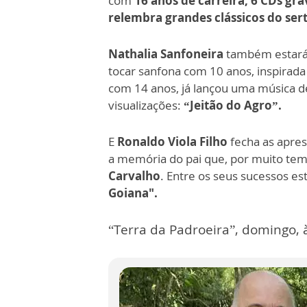
com
16 anos de carreira, 6 CDs gr
relembra grandes clássicos do ser
Nathalia Sanfoneira
também estará 
tocar sanfona com 10 anos, inspirada
com 14 anos, já lançou uma música de
visualizações:
“Jeitão do Agro”.
E
Ronaldo Viola Filho
fecha as apre
a memória do pai que, por muito te
Carvalho
. Entre os seus sucessos e
Goiana".
“Terra da Padroeira”, domingo,