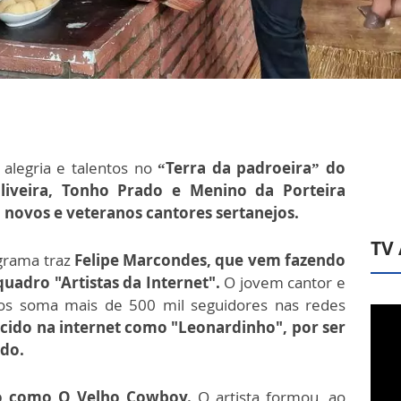
alegria e talentos no
“Terra da padroeira” do
Oliveira, Tonho Prado e Menino da Porteira
 novos e veteranos cantores sertanejos.
TV
grama traz
Felipe Marcondes, que vem fazendo
quadro "Artistas da Internet".
O jovem cantor e
os soma mais de 500 mil seguidores nas redes
ido na internet como "Leonardinho", por ser
do.
o como O Velho Cowboy.
O artista formou, ao