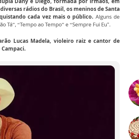
dupla Dany e Diego, formada por irmãos, em
iversas rádios do Brasil, os meninos de Santa
quistando cada vez mais o público.
Alguns de
ntão Tá”, “Tempo ao Tempo” e “Sempre Fui Eu".
rão Lucas Madela, violeiro raiz e cantor de
e Campaci.