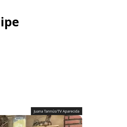
lipe
Juana Tannús/TV Aparecida