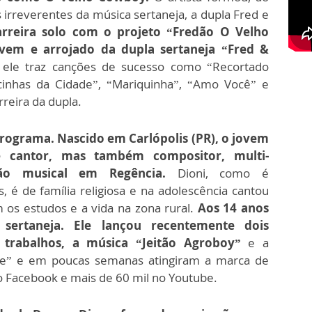
 irreverentes da música sertaneja, a dupla Fred e
arreira solo com o projeto “Fredão O Velho
em e arrojado da dupla sertaneja “Fred &
, ele traz canções de sucesso como “Recortado
ocinhas da Cidade”, “Mariquinha”, “Amo Você” e
reira da dupla.
rograma. Nascido em Carlópolis (PR), o jovem
 cantor, mas também compositor, multi-
ão musical em Regência.
Dioni, como é
 é de família religiosa e na adolescência cantou
m os estudos e a vida na zona rural.
Aos 14 anos
sertaneja. Ele lançou recentemente dois
 trabalhos, a música “Jeitão Agroboy”
e a
de” e em poucas semanas atingiram a marca de
o Facebook e mais de 60 mil no Youtube.