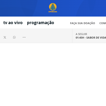
tv ao vivo
programação
FAÇA SUA DOAÇÃO
COMO
A SEGUIR
01:45H -
SABOR DE VID