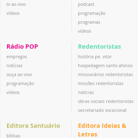
tv ao vivo
podcast
vídeos
programação
programas
vídeos
Rádio POP
Redentoristas
empregos
história pe. vitor
notícias
hospedagem santo afonso
ouça ao vivo
missionários redentoristas
programação
missões redentoristas
vídeos
notícias
obras sociais redentoristas
secretariado vocacional
Editora Santuário
Editora Ideias &
Letras
bíblias