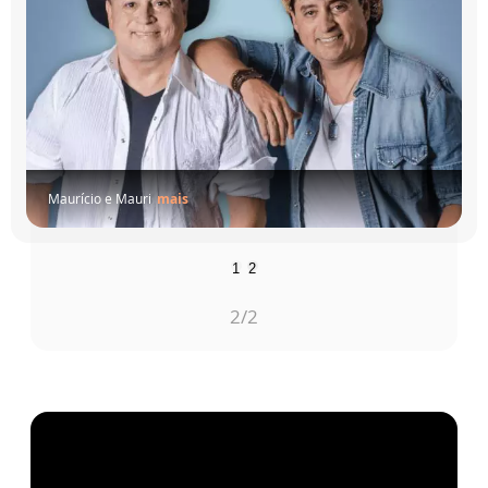
Maurício e Mauri
mais
1
2
2
/2