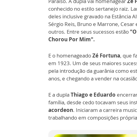
Paraíso. A dupla vai homenagear
Zé 
conhecido no estilo sertanejo raiz.
deles inclusive gravado na Estância A
Sérgio Reis, Bruno e Marrone, Cesar 
outros. Entre seus sucessos estão
"O
Chorou Por Mim".
E o homenageado
Zé Fortuna
, que f
em 1923. Um de seus maiores sucess
pela introdução da guarânia como esti
anos, e chegando a vender na ocasiã
E a dupla
Thiago e Eduardo
encerram
família, desde cedo tocavam seus in
acordeon
. Iniciaram a carreira musi
trabalhando em composições própria