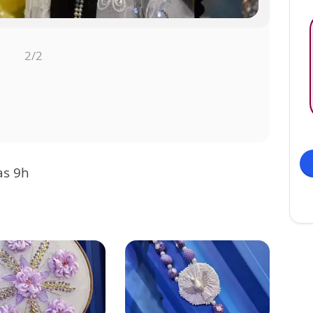
1
/2
 às 9h