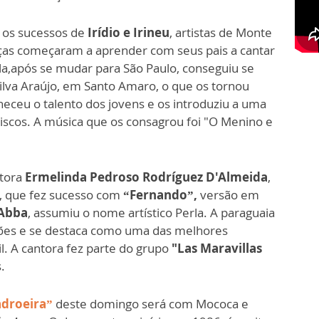
 os sucessos de
Irídio e Irineu
, artistas de Monte
nças começaram a aprender com seus pais a cantar
la,após se mudar para São Paulo, conseguiu se
Silva Araújo, em Santo Amaro, o que os tornou
eceu o talento dos jovens e os introduziu a uma
iscos. A música que os consagrou foi "O Menino e
ntora
Ermelinda Pedroso Rodríguez D'Almeida
,
ta, que fez sucesso com
“Fernando”,
versão em
Abba
, assumiu o nome artístico Perla. A paraguaia
ões e se destaca como uma das melhores
il. A cantora fez parte do grupo
"Las Maravillas
.
adroeira”
deste domingo será com Mococa e