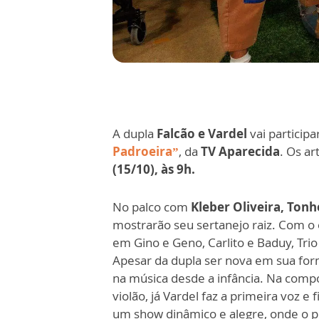
A dupla
Falcão e Vardel
vai particip
Padroeira”
, da
TV Aparecida
. Os ar
(15/10), às 9h.
No palco com
Kleber Oliveira, Ton
mostrarão seu sertanejo raiz. Com o 
em Gino e Geno, Carlito e Baduy, Trio
Apesar da dupla ser nova em sua form
na música desde a infância. Na compo
violão, já Vardel faz a primeira voz e
um show dinâmico e alegre, onde o p