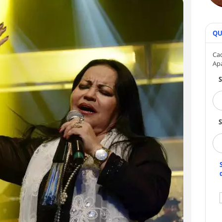
QU
Cad
Ap
S