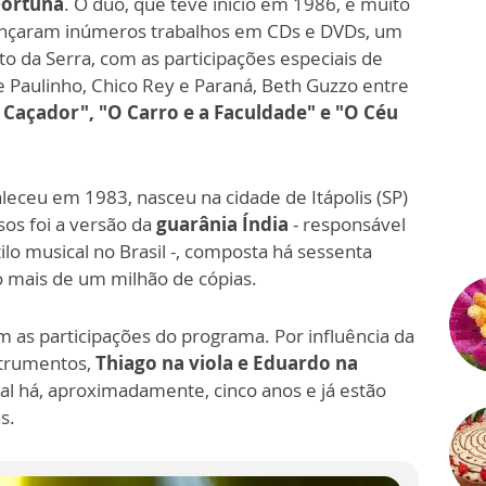
Fortuna
. O duo, que teve início em 1986, é muito
 Lançaram inúmeros trabalhos em CDs e DVDs, um
lto da Serra, com as participações especiais de
e Paulinho, Chico Rey e Paraná, Beth Guzzo entre
 Caçador", "O Carro e a Faculdade" e "O Céu
aleceu em 1983, nasceu na cidade de Itápolis (SP)
os foi a versão da
guarânia Índia
- responsável
lo musical no Brasil -, composta há sessenta
o mais de um milhão de cópias.
 as participações do programa. Por influência da
strumentos,
Thiago na viola e Eduardo na
cal há, aproximadamente, cinco anos e já estão
s.