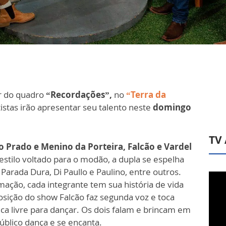
ar do quadro
“Recordações”,
no
“Terra da
tistas irão apresentar seu talento neste
domingo
TV
ho Prado e Menino da Porteira,
Falcão e Vardel
estilo voltado para o modão, a dupla se espelha
 Parada Dura, Di Paullo e Paulino, entre outros.
ação, cada integrante tem sua história de vida
sição do show Falcão faz segunda voz e toca
 fica livre para dançar. Os dois falam e brincam em
úblico dança e se encanta.