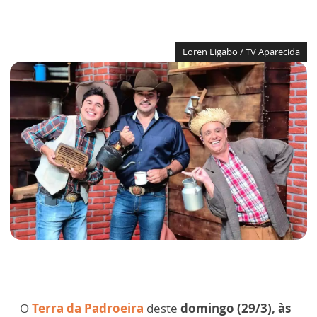
Loren Ligabo / TV Aparecida
O
Terra da Padroeira
deste
domingo (29/3), às