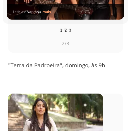
Leticia e Vanessa
mais
1
2
3
2
/3
"Terra da Padroeira", domingo, às 9h