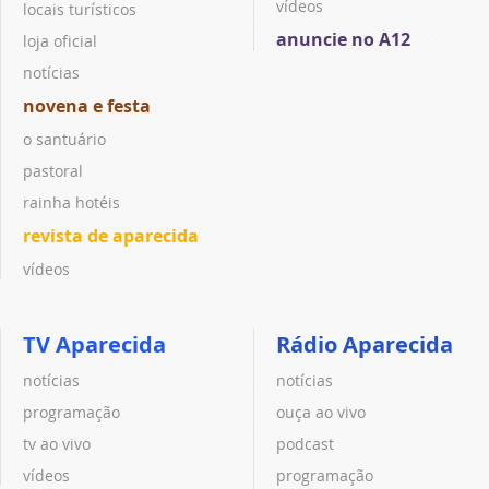
vídeos
locais turísticos
anuncie no A12
loja oficial
notícias
novena e festa
o santuário
pastoral
rainha hotéis
revista de aparecida
vídeos
TV Aparecida
Rádio Aparecida
notícias
notícias
programação
ouça ao vivo
tv ao vivo
podcast
vídeos
programação