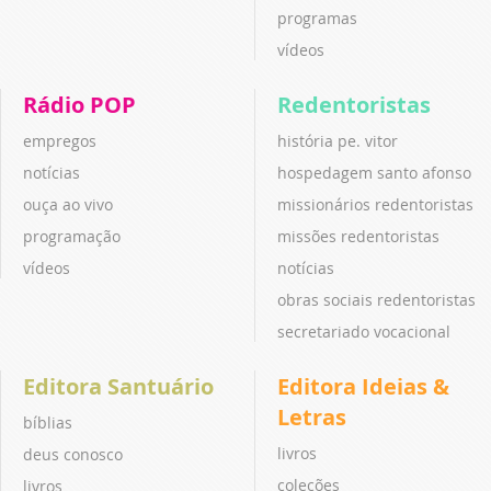
programas
vídeos
Rádio POP
Redentoristas
empregos
história pe. vitor
notícias
hospedagem santo afonso
ouça ao vivo
missionários redentoristas
programação
missões redentoristas
vídeos
notícias
obras sociais redentoristas
secretariado vocacional
Editora Santuário
Editora Ideias &
Letras
bíblias
livros
deus conosco
coleções
livros