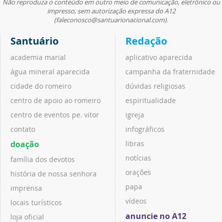
Não reproduza o conteúdo em outro meio de comunicação, eletrônico ou
impresso, sem autorização expressa do A12
(faleconosco@santuarionacional.com).
Santuário
Redação
academia marial
aplicativo aparecida
água mineral aparecida
campanha da fraternidade
cidade do romeiro
dúvidas religiosas
centro de apoio ao romeiro
espiritualidade
centro de eventos pe. vitor
igreja
contato
infográficos
doação
libras
notícias
família dos devotos
orações
história de nossa senhora
papa
imprensa
vídeos
locais turísticos
anuncie no A12
loja oficial