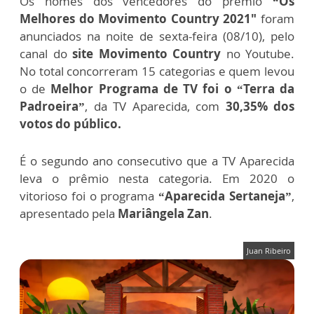
Os nomes dos vencedores do prêmio
“Os
Melhores do Movimento Country 2021"
foram
anunciados na noite de sexta-feira (08/10), pelo
canal do
site Movimento Country
no Youtube.
No total concorreram 15 categorias e quem levou
o de
Melhor Programa de TV foi o “Terra da
Padroeira”
, da TV Aparecida, com
30,35% dos
votos do público.
É o segundo ano consecutivo que a TV Aparecida
leva o prêmio nesta categoria. Em 2020 o
vitorioso foi o programa
“Aparecida Sertaneja”
,
apresentado pela
Mariângela Zan
.
Juan Ribeiro