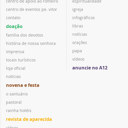
centro de apoio ao romeiro
espiritualidade
centro de eventos pe. vitor
igreja
contato
infográficos
doação
libras
notícias
família dos devotos
orações
história de nossa senhora
papa
imprensa
vídeos
locais turísticos
anuncie no A12
loja oficial
notícias
novena e festa
o santuário
pastoral
rainha hotéis
revista de aparecida
vídeos