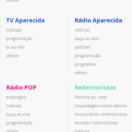
TV Aparecida
Rádio Aparecida
notícias
notícias
programação
ouça ao vivo
tv ao vivo
podcast
vídeos
programação
programas
vídeos
Rádio POP
Redentoristas
empregos
história pe. vitor
notícias
hospedagem santo afonso
ouça ao vivo
missionários redentoristas
programação
missões redentoristas
vídeos
notícias