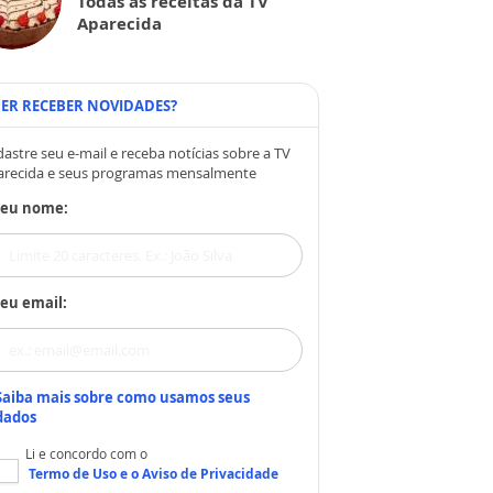
Todas as receitas da TV
Aparecida
ER RECEBER NOVIDADES?
astre seu e-mail e receba notícias sobre a TV
arecida e seus programas mensalmente
Seu nome:
eu email:
Saiba mais sobre como usamos seus
dados
Li e concordo com o
Termo de Uso
e o
Aviso de Privacidade