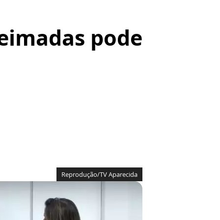
ueimadas pode
Reprodução/TV Aparecida