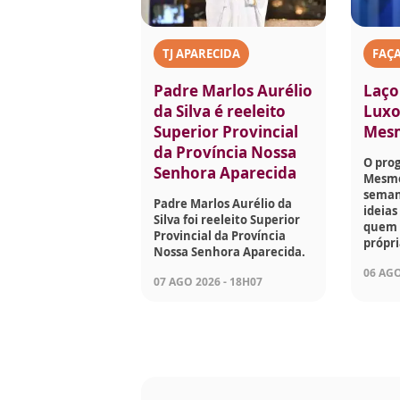
TJ APARECIDA
FAÇ
Padre Marlos Aurélio
Laço
da Silva é reeleito
Luxo
Superior Provincial
Mes
da Província Nossa
O pro
Senhora Aparecida
Mesmo
seman
Padre Marlos Aurélio da
ideias
Silva foi reeleito Superior
quem g
Provincial da Província
própri
Nossa Senhora Aparecida.
06 AGO
07 AGO 2026 - 18H07