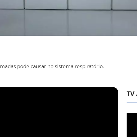
imadas pode causar no sistema respiratório.
TV