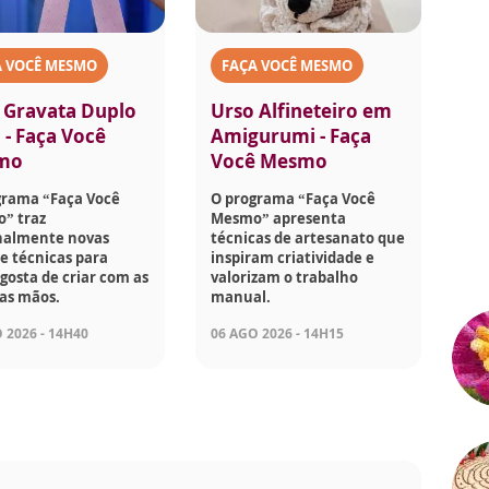
A VOCÊ MESMO
FAÇA VOCÊ MESMO
 Gravata Duplo
Urso Alfineteiro em
 - Faça Você
Amigurumi - Faça
mo
Você Mesmo
grama “Faça Você
O programa “Faça Você
” traz
Mesmo” apresenta
almente novas
técnicas de artesanato que
 e técnicas para
inspiram criatividade e
osta de criar com as
valorizam o trabalho
as mãos.
manual.
 2026 - 14H40
06 AGO 2026 - 14H15