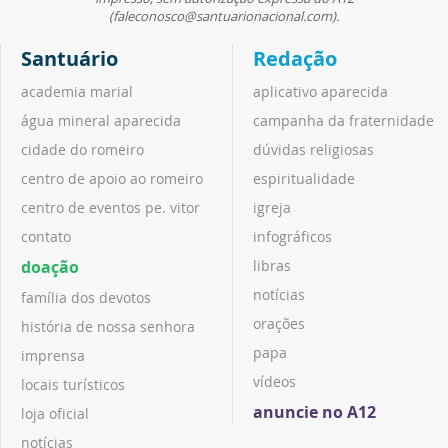
(faleconosco@santuarionacional.com).
Santuário
Redação
academia marial
aplicativo aparecida
água mineral aparecida
campanha da fraternidade
cidade do romeiro
dúvidas religiosas
centro de apoio ao romeiro
espiritualidade
centro de eventos pe. vitor
igreja
contato
infográficos
doação
libras
notícias
família dos devotos
orações
história de nossa senhora
papa
imprensa
vídeos
locais turísticos
anuncie no A12
loja oficial
notícias