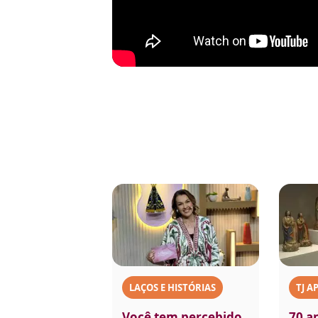
LAÇOS E HISTÓRIAS
TJ A
Você tem percebido
70 a