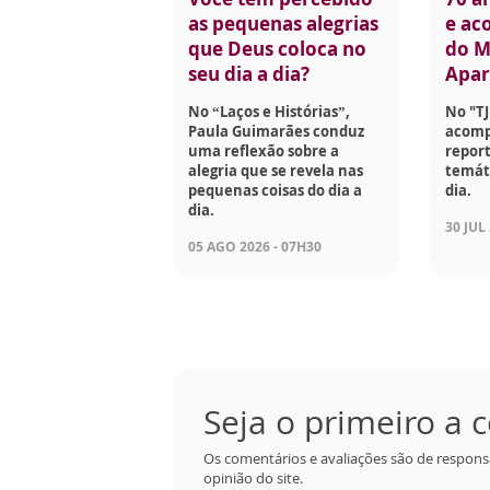
as pequenas alegrias
e aco
que Deus coloca no
do M
seu dia a dia?
Apar
No “Laços e Histórias”,
No "TJ
Paula Guimarães conduz
acomp
uma reflexão sobre a
report
alegria que se revela nas
temáti
pequenas coisas do dia a
dia.
dia.
30 JUL
05 AGO 2026 - 07H30
Seja o primeiro a
Os comentários e avaliações são de respons
opinião do site.