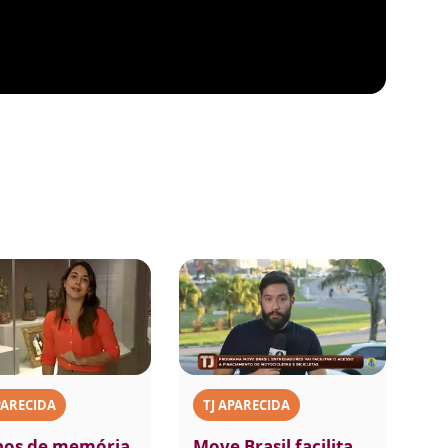
PARECIDA
TJ APARECIDA
nos de memória
Move Brasil facilita