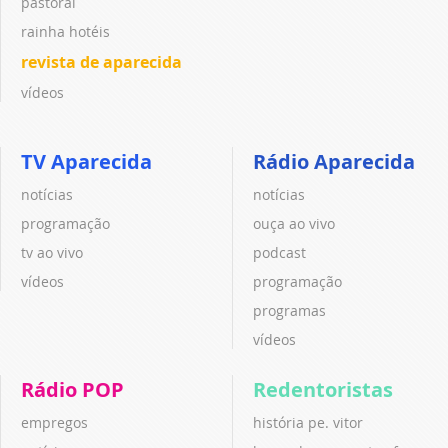
pastoral
rainha hotéis
revista de aparecida
vídeos
TV Aparecida
Rádio Aparecida
notícias
notícias
programação
ouça ao vivo
tv ao vivo
podcast
vídeos
programação
programas
vídeos
Rádio POP
Redentoristas
empregos
história pe. vitor