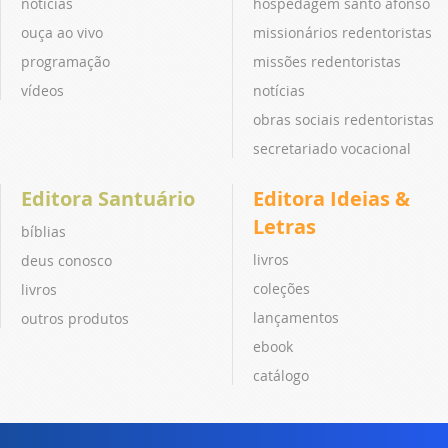
notícias
hospedagem santo afonso
ouça ao vivo
missionários redentoristas
programação
missões redentoristas
vídeos
notícias
obras sociais redentoristas
secretariado vocacional
Editora Santuário
Editora Ideias &
Letras
bíblias
livros
deus conosco
coleções
livros
lançamentos
outros produtos
ebook
catálogo