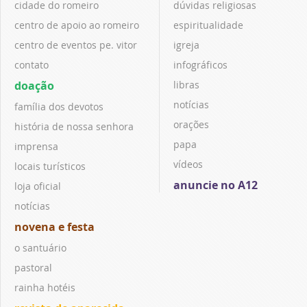
cidade do romeiro
dúvidas religiosas
centro de apoio ao romeiro
espiritualidade
centro de eventos pe. vitor
igreja
contato
infográficos
doação
libras
notícias
família dos devotos
orações
história de nossa senhora
papa
imprensa
vídeos
locais turísticos
anuncie no A12
loja oficial
notícias
novena e festa
o santuário
pastoral
rainha hotéis