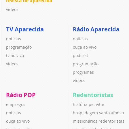
revista de aparecida
vídeos
TV Aparecida
Rádio Aparecida
notícias
notícias
programação
ouça ao vivo
tv ao vivo
podcast
vídeos
programação
programas
vídeos
Rádio POP
Redentoristas
empregos
história pe. vitor
notícias
hospedagem santo afonso
ouça ao vivo
missionários redentoristas