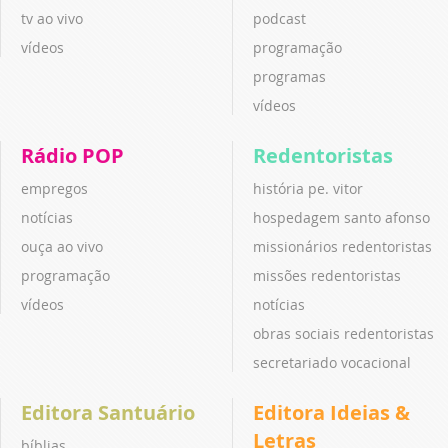
tv ao vivo
podcast
vídeos
programação
programas
vídeos
Rádio POP
Redentoristas
empregos
história pe. vitor
notícias
hospedagem santo afonso
ouça ao vivo
missionários redentoristas
programação
missões redentoristas
vídeos
notícias
obras sociais redentoristas
secretariado vocacional
Editora Santuário
Editora Ideias &
Letras
bíblias