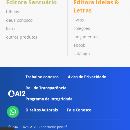
Editora Santuário
Editora Ideias &
Letras
bíblias
livros
deus conosco
coleções
livros
lançamentos
outros produtos
ebook
catálogo
Trabalhe conosco
Aviso de Privacidade
Rel. de Transparência
Programa de Integridade
Direitos Autorais
Fale Conosco
© 2007 - 2026. A12 - Conectados pela fé.