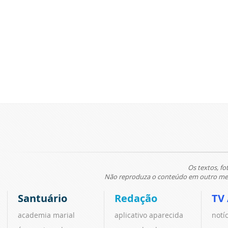
Os textos, fo
Não reproduza o conteúdo em outro meio
Santuário
Redação
TV
academia marial
aplicativo aparecida
notí