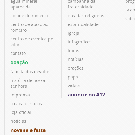
água mineral
campanha da
prog
aparecida
fraternidade
tv ao
cidade do romeiro
dúvidas religiosas
víde
centro de apoio ao
espiritualidade
romeiro
igreja
centro de eventos pe.
infográficos
vitor
libras
contato
notícias
doação
orações
família dos devotos
papa
história de nossa
vídeos
senhora
anuncie no A12
imprensa
locais turísticos
loja oficial
notícias
novena e festa