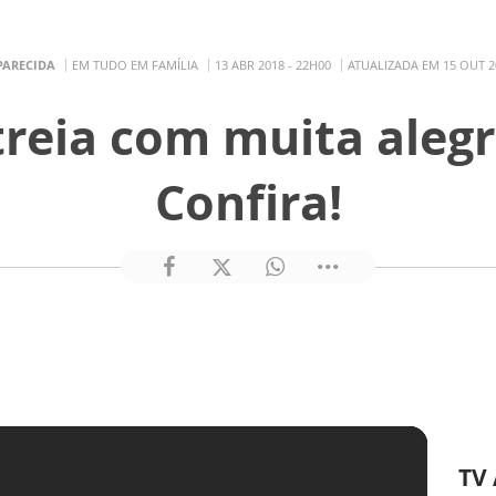
PARECIDA
EM TUDO EM FAMÍLIA
13 ABR 2018 - 22H00
ATUALIZADA EM 15 OUT 2
reia com muita alegri
Confira!
TV