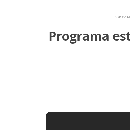
POR
TV A
Programa est