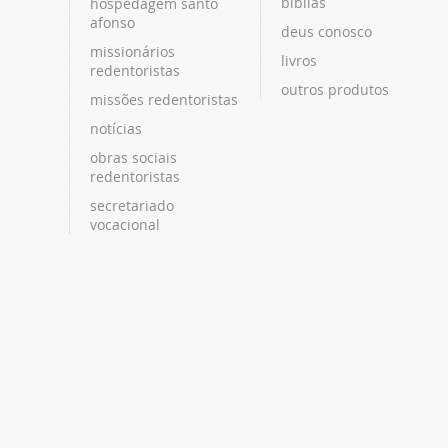
bíblias
hospedagem santo
afonso
deus conosco
missionários
livros
redentoristas
outros produtos
missões redentoristas
notícias
obras sociais
redentoristas
secretariado
vocacional