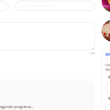
500
QU
Cad
Ap
S
o segundo programa...