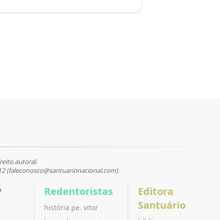
reito autoral.
12 (faleconosco@santuarionacional.com).
P
Redentoristas
Editora
Santuário
história pe. vitor