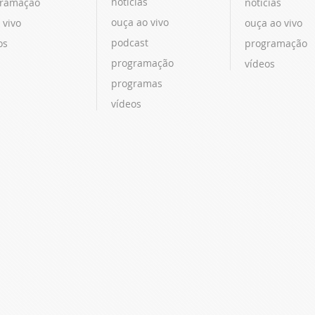
notícias
ramação
notícias
ouça ao vivo
 vivo
ouça ao vivo
podcast
os
programação
programação
vídeos
programas
vídeos